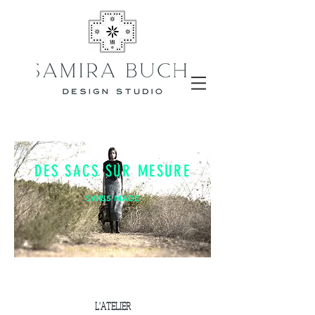
DES SACS SUR MESURE
SWISS MADE
samira buchi new york
L'ATELIER